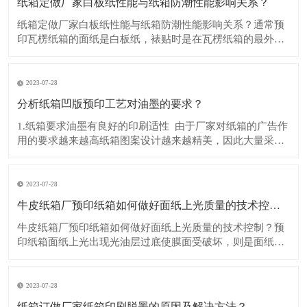
纸箱定做厂家白板纸性能与纸箱防潮性能影响关系？
​纸箱定做厂家白板纸性能与纸箱防潮性能影响关系？通常预
印瓦楞纸箱的面纸是白板纸，裱贴时是在瓦楞纸箱的最外
层，因而也最容易接触到外界的空气水分。所以，白板纸的
一些技术指标如何，也直接影响整个纸箱的防潮性能。 ​ 根据
生产工艺实践体会隋况，白板纸的印刷表面粗糙度、平滑
2023-07-28
度、光泽度和吸水性对纸箱防潮
分析纸箱凹版预印工艺对油墨的要求？
​1.纸箱要求油墨有良好的印刷适性 ​ 由于厂家对纸箱的广告作
用的要求越来越高纸箱图案设计越来越精美，因此大量采用
了网目调、套色、大实地印刷。有些图案已经精细到5％的浅
网过渡，而对于实地版面则要求色彩饱满亮丽，墨色均匀。
目前我国市场上广泛使用的还是油性凹版油墨，而水性凹版
2023-07-28
油墨在印刷适性方面的
牛皮纸箱厂预印纸箱如何做好面纸上光质量的技术控制？
牛皮纸箱厂预印纸箱如何做好面纸上光质量的技术控制？预
印纸箱面纸上光出现光油层过底使膜面受破坏，则是面纸上
光质量不合格的主要原因。 ​ 其中，半成品晾放方式、堆放量
不适，是上下印张出现相互粘连而引起过底的主要原因，特
别是当面纸上是较满版的绿色、蓝色印刷版面时，更容易使
2023-07-28
上下面纸之间相互出现粘连、
纸箱订做厂家纸箱印刷脱墨的原因及解决方法？