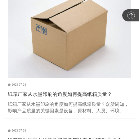
2023-07-28
纸箱厂家从水墨印刷的角度如何提高纸箱质量？
纸箱厂家从水墨印刷的角度如何提高纸箱质量？众所周知，
影响产品质量的关键因素是设备、原材料、人员、环境。纸
箱包装业亦然。许多企业为了打造优质品牌，不惜血本，更
新设备，大搞技术进步，严把原纸入厂关，改善工作环境，
这些都是值得称道的，但是善于研究，善于创造，善于做有
2023-07-28
心人，也将获益非浅。这里仅从水墨印刷